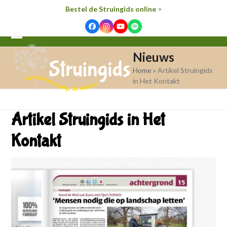
Bestel de Struingids online
>
Facebook
Instagram
YouTube
Spotify
Open
Close
Nieuws
mobile
mobile
Home
»
Artikel Struingids
menu
menu
in Het Kontakt
Artikel Struingids in Het
Kontakt