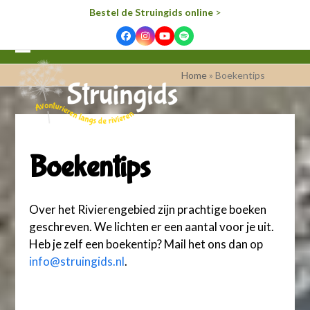
Bestel de Struingids online
>
Facebook
Instagram
YouTube
Spotify
Open
Close
Home
»
Boekentips
mobile
mobile
menu
menu
Boekentips
Over het Rivierengebied zijn prachtige boeken
geschreven. We lichten er een aantal voor je uit.
Heb je zelf een boekentip? Mail het ons dan op
info@struingids.nl
.