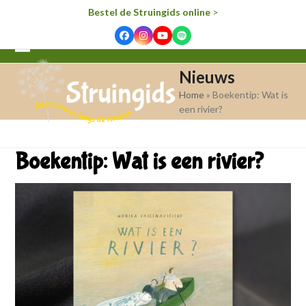
Bestel de Struingids online
>
Facebook
Instagram
YouTube
Spotify
Open
Close
Nieuws
mobile
mobile
Home
»
Boekentip: Wat is
menu
menu
een rivier?
Boekentip: Wat is een rivier?