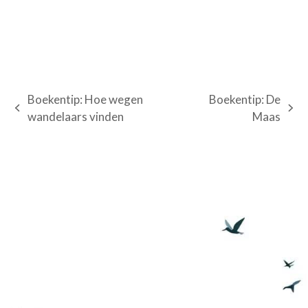
Boekentip: Hoe wegen
Boekentip: De
previous
next
wandelaars vinden
Maas
post:
post: