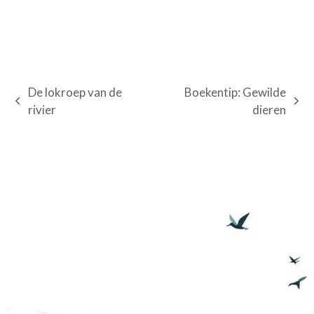
De lokroep van de
Boekentip: Gewilde
previous
next
rivier
dieren
post:
post: