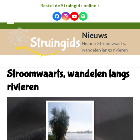
Bestel de Struingids online
>
Facebook
Instagram
YouTube
Spotify
Open
Close
Nieuws
mobile
mobile
Home
»
Stroomwaarts,
menu
menu
wandelen langs rivieren
Stroomwaarts, wandelen langs
rivieren