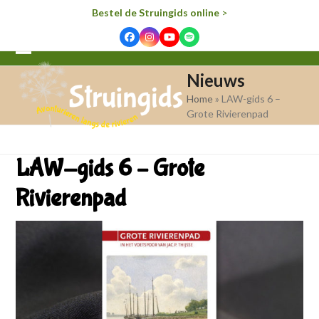
Bestel de Struingids online
>
Facebook
Instagram
YouTube
Spotify
Open
Close
Nieuws
mobile
mobile
Home
»
LAW-gids 6 –
menu
menu
Grote Rivierenpad
LAW-gids 6 – Grote
Rivierenpad