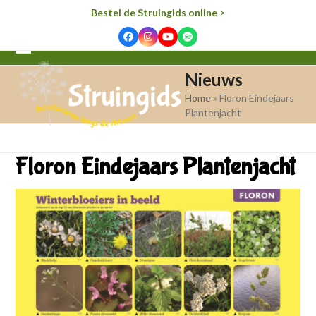
Bestel de Struingids online
>
Facebook
Instagram
YouTube
Spotify
Open
Close
Nieuws
mobile
mobile
Home
»
Floron Eindejaars
menu
menu
Plantenjacht
Floron Eindejaars Plantenjacht