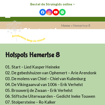
Bestel de Struingids online
>
Facebook
Instagram
YouTube
Spotify
Open
Close
Home
»
Hemertse 8
mobile
mobile
menu
menu
Hotspots Hemertse 8
01. Start – Lied Kasper Heineke
02. De gebedshuizen van Ophemert – Arie Arendonk
03. De molens van Chiel – Chiel van Kuilenburg
04. De Vikingaanval van 1006 – Erik Verhelst
05. Brouwerij de Zwaan – Erik Verhelst
06. Stiftsche Uiterwaarden – Gedicht Ineke Touwen
07. Stolpersteine – Ro Kalker