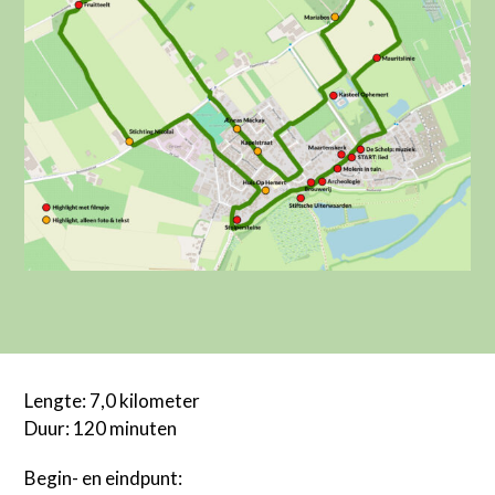
Riv
Act
en
Fin
Med
E-
mail
inf
-
We
Fin
Me
Has
Lengte: 7,0 kilometer
Duur: 120 minuten
Begin- en eindpunt: