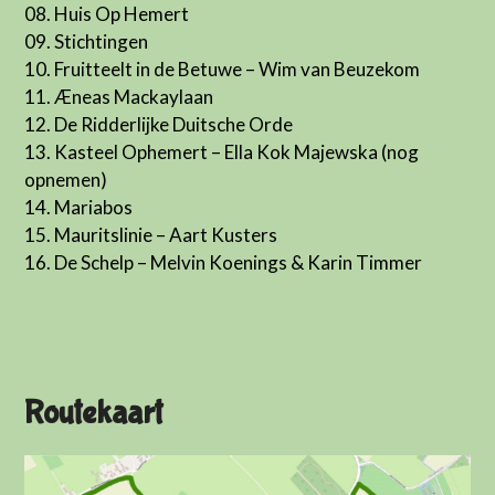
08. Huis Op Hemert
09. Stichtingen
10. Fruitteelt in de Betuwe – Wim van Beuzekom
11. Æneas Mackaylaan
12. De Ridderlijke Duitsche Orde
13. Kasteel Ophemert – Ella Kok Majewska (nog
opnemen)
14. Mariabos
15. Mauritslinie – Aart Kusters
16. De Schelp – Melvin Koenings & Karin Timmer
Cop
20
-
De
Str
Routekaart
is
ee
init
van