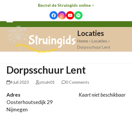
Bestel de Struingids online
>
Facebook
Instagram
YouTube
Spotify
Open
Close
Locaties
mobile
mobile
Home
»
Locaties
»
menu
menu
Dorpsschuur Lent
Dorpsschuur Lent
4 juli 2023
struin01
0 Comments
Adres
Kaart niet beschikbaar
Oosterhoutsedijk 29
Nijmegen