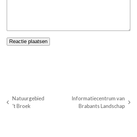
Natuurgebied
Informatiecentrum van
previous
next
’t Broek
Brabants Landschap
post:
post: