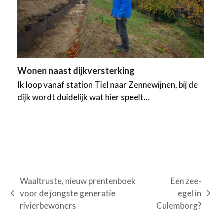
Wonen naast dijkversterking
Ik loop vanaf station Tiel naar Zennewijnen, bij de
dijk wordt duidelijk wat hier speelt…
Waaltruste, nieuw prentenboek
Een zee-
voor de jongste generatie
egel in
previous
next
rivierbewoners
Culemborg?
post:
post: