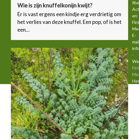
Riv
Wie is zijn knuffelkonijn kwijt?
Act
Er is vast ergens een kindje erg verdrietig om
en
het verlies van deze knuffel. Een pop, of is het
Fin
Med
een…
E-
mail
inf
-
We
Fin
Me
Has