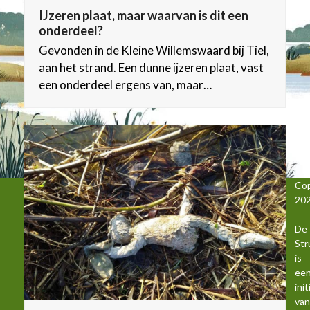
IJzeren plaat, maar waarvan is dit een
onderdeel?
Gevonden in de Kleine Willemswaard bij Tiel,
aan het strand. Een dunne ijzeren plaat, vast
een onderdeel ergens van, maar…
Cop
20
-
De
Str
is
ee
init
van