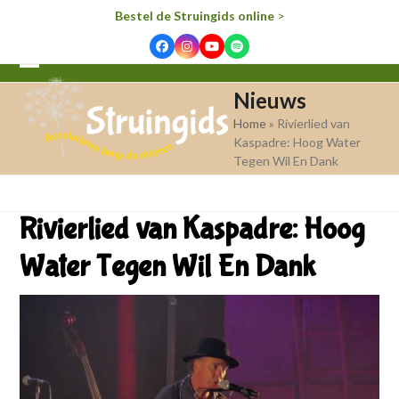
Bestel de Struingids online
>
Facebook
Instagram
YouTube
Spotify
Open
Close
Nieuws
mobile
mobile
Home
»
Rivierlied van
menu
menu
Kaspadre: Hoog Water
Tegen Wil En Dank
Rivierlied van Kaspadre: Hoog
Water Tegen Wil En Dank