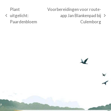
Plant
Voorbereidingen voor route-
uitgelicht:
app Jan Blankenpad bij
previous
next
Paardenbloem
Culemborg
post:
post: