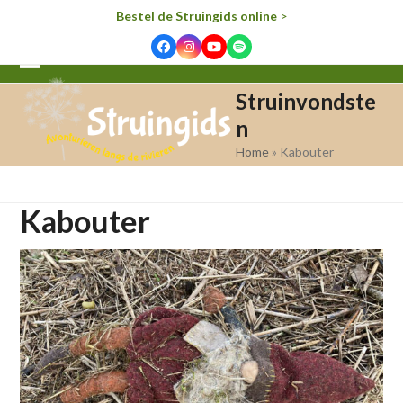
Bestel de Struingids online
>
Facebook
Instagram
YouTube
Spotify
Open
Close
Struinvondste
mobile
mobile
n
menu
menu
Home
»
Kabouter
Kabouter