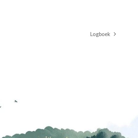
Logboek
next
post: