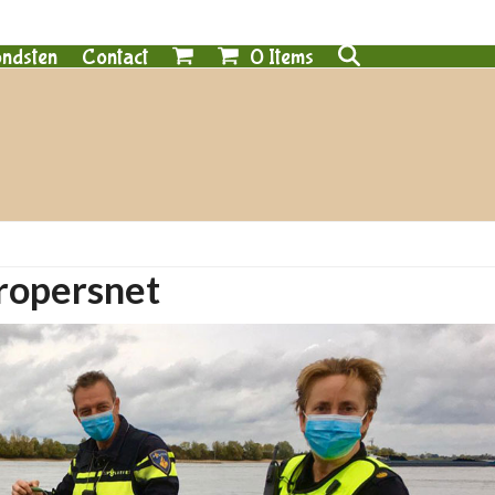
0 Items
ndsten
Contact
tropersnet