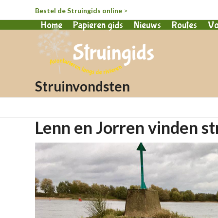
Bestel de Struingids online
>
Home
Papieren gids
Nieuws
Routes
Vo
Struinvondsten
Lenn en Jorren vinden s