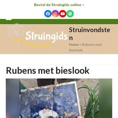
Bestel de Struingids online
>
Facebook
Instagram
YouTube
Spotify
Open
Close
Struinvondste
mobile
mobile
n
menu
menu
Home
»
Rubens met
bieslook
Rubens met bieslook