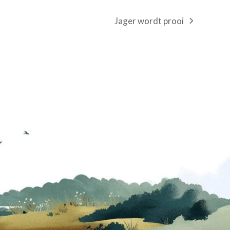
Jager wordt prooi
next
post: