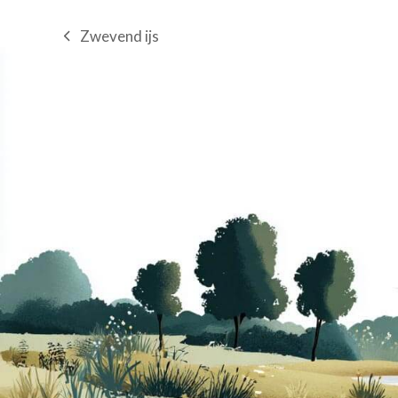
Zwevend ijs
previous
post: