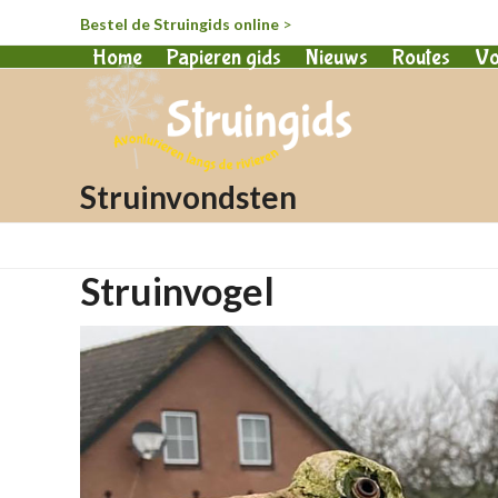
Bestel de Struingids online
>
Home
Papieren gids
Nieuws
Routes
Vo
Struinvondsten
Struinvogel