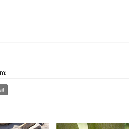
rm:
il