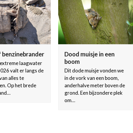
 benzinebrander
Dood muisje in een
boom
 extreme laagwater
 2026 valt er langs de
Dit dode muisje vonden we
van alles te
in de vork van een boom,
en. Op het brede
anderhalve meter boven de
and…
grond. Een bijzondere plek
om…