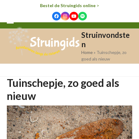
Bestel de Struingids online
>
Facebook
Instagram
YouTube
Spotify
Open
Close
Struinvondste
mobile
mobile
n
menu
menu
Home
»
Tuinschepje, zo
goed als nieuw
Tuinschepje, zo goed als
nieuw