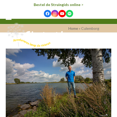
Bestel de Struingids online
>
Facebook
Instagram
YouTube
Spotify
Open
Close
Home
»
Culemborg
mobile
mobile
menu
menu