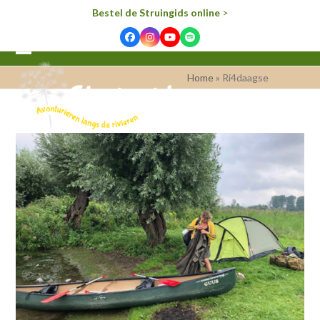
Bestel de Struingids online
>
Facebook
Instagram
YouTube
Spotify
Open
Close
Home
»
Ri4daagse
mobile
mobile
menu
menu