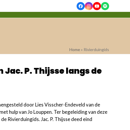
Facebook
Instagram
YouTube
Spotify
Home
»
Rivierduingids
n Jac. P. Thijsse langs de
mengesteld door Lies Visscher-Endeveld van de
met hulp van Jo Louppen. Ter begeleiding van deze
 de Rivierduingids. Jac. P. Thijsse deed eind