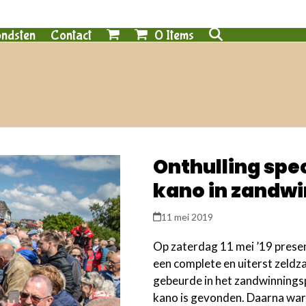
0 Items
ndsten
Contact
Onthulling spe
kano in zandwi
11 mei 2019
Op zaterdag 11 mei ’19 prese
een complete en uiterst zeld
gebeurde in het zandwinning
kano is gevonden. Daarna wa