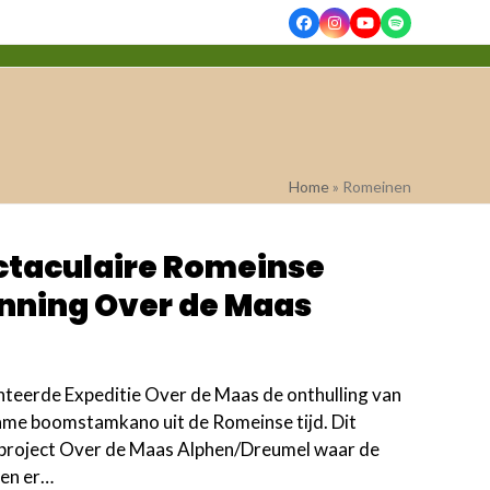
Facebook
Instagram
YouTube
Spotify
Home
»
Romeinen
ctaculaire Romeinse
nning Over de Maas
nteerde Expeditie Over de Maas de onthulling van
zame boomstamkano uit de Romeinse tijd. Dit
sproject Over de Maas Alphen/Dreumel waar de
ren er…