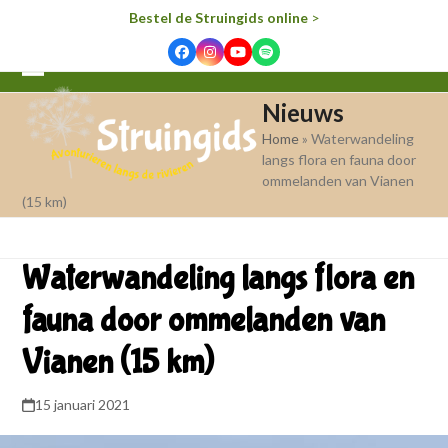
Bestel de Struingids online
>
Facebook
Instagram
YouTube
Spotify
Open
Close
Nieuws
mobile
mobile
Home
»
Waterwandeling
menu
menu
langs flora en fauna door
ommelanden van Vianen
(15 km)
Waterwandeling langs flora en
fauna door ommelanden van
Vianen (15 km)
15 januari 2021