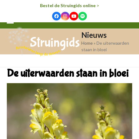
Bestel de Struingids online
>
Facebook
Instagram
YouTube
Spotify
Open
Close
Nieuws
mobile
mobile
Home
»
De uiterwaarden
menu
menu
staan in bloei
De uiterwaarden staan in bloei