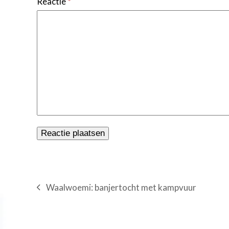
Reactie
*
Waalwoemi: banjertocht met kampvuur
previous
post: