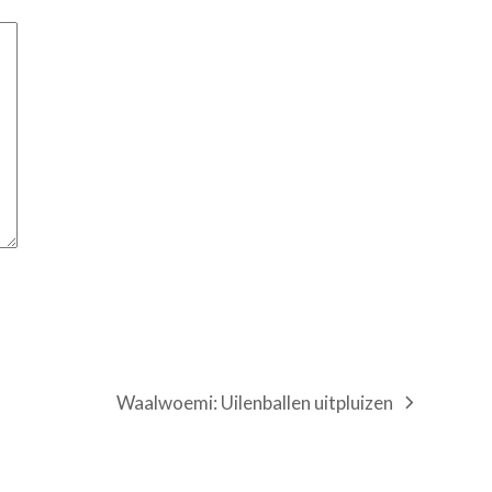
Waalwoemi: Uilenballen uitpluizen
next
post: