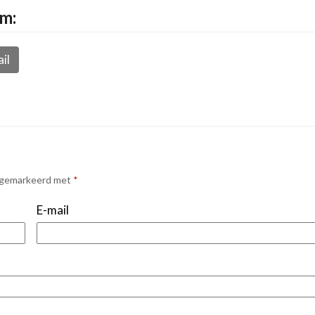
rm:
il
n gemarkeerd met
*
E-mail