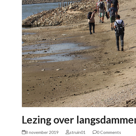
Lezing over langsdamme
8 november 2019
struin01
0 Comments