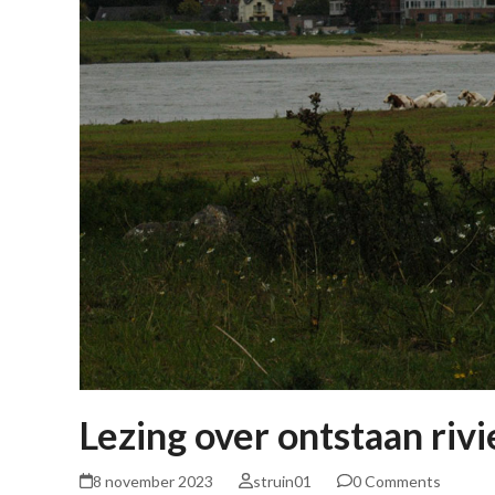
Lezing over ontstaan riv
8 november 2023
struin01
0 Comments