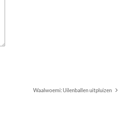
Waalwoemi: Uilenballen uitpluizen
next
post: