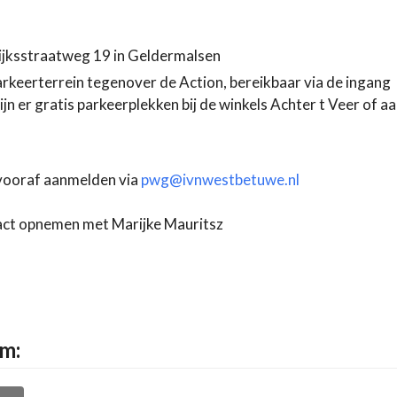
jksstraatweg 19 in Geldermalsen
arkeerterrein tegenover de Action, bereikbaar via de ingang
n er gratis parkeerplekken bij de winkels Achter t Veer of a
 vooraf aanmelden via
pwg@ivnwestbetuwe.nl
tact opnemen met Marijke Mauritsz
rm: