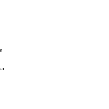
an
 En