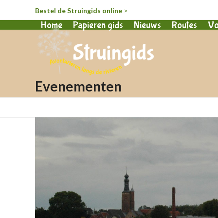
Bestel de Struingids online
>
Home
Papieren gids
Nieuws
Routes
Vo
Evenementen