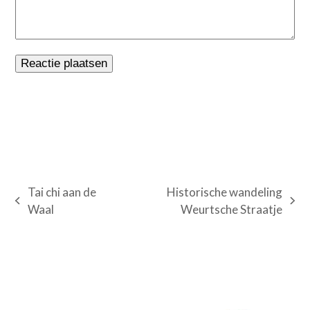
Tai chi aan de
Historische wandeling
previous
next
Waal
Weurtsche Straatje
post:
post: