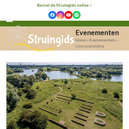
Bestel de Struingids online
>
Facebook
Instagram
YouTube
Spotify
Open
Close
Evenementen
mobile
mobile
Home
»
Evenementen
»
menu
menu
Limeswandeling