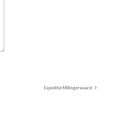
Expeditie Millingerwaard
next
post: