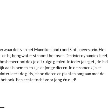
iterwaarden van het Munnikenland rond Slot Loevestein. Het
l en bij hoogwater stroomt het over. De rivierdynamiek heef
sbosbeheer ontdek je dit ruige gebied. In ieder jaargetijde is 
ijk aan bloemen en zijn er jonge dieren. In de zomer zijn er
 winter leert de gids je hoe dieren en planten omgaan met de
f het ook. Een echte tocht voor jong én oud!
rm: