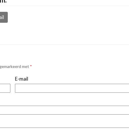
il
n gemarkeerd met
*
E-mail