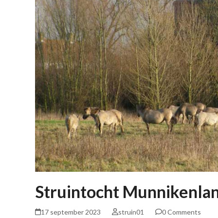
Struintocht Munnikenla
17 september 2023
struin01
0 Comments