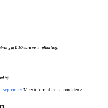
ntvang jij
€ 10 euro
inschrijfkorting)
el bij
e-september/
Meer informatie en aanmelden >
rm: