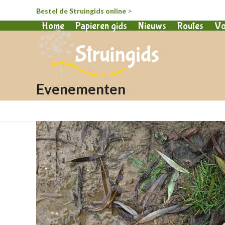
Bestel de Struingids online
>
Home
Papieren gids
Nieuws
Routes
Vo
Evenementen