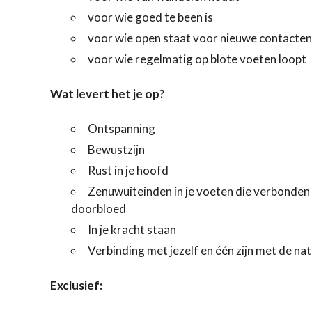
voor wie goed te been is
voor wie open staat voor nieuwe contacten
voor wie regelmatig op blote voeten loopt
Wat levert het je op?
Ontspanning
Bewustzijn
Rust in je hoofd
Zenuwuiteinden in je voeten die verbonden 
doorbloed
In je kracht staan
Verbinding met jezelf en één zijn met de na
Exclusief: