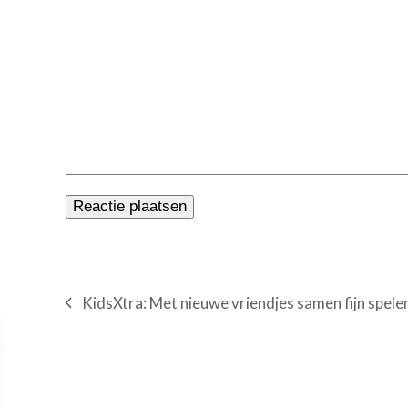
KidsXtra: Met nieuwe vriendjes samen fijn spele
previous
post: