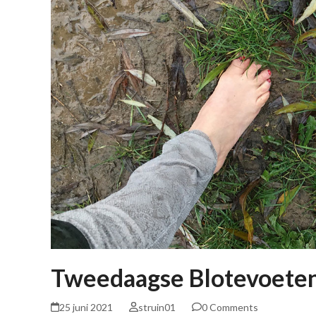
Tweedaagse Blotevoete
25 juni 2021
struin01
0 Comments