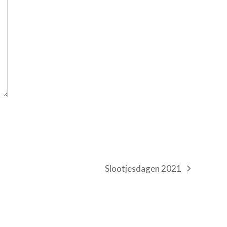
Slootjesdagen 2021
next
post: