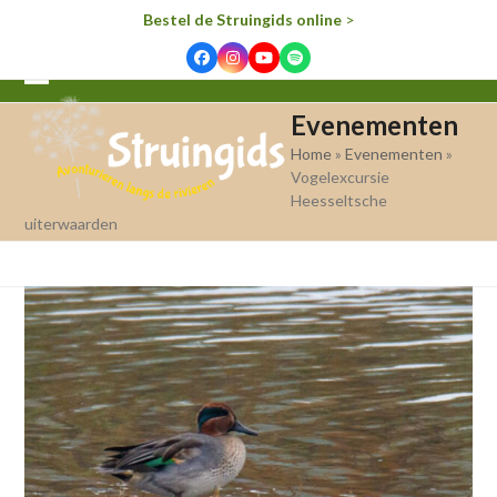
Bestel de Struingids online
>
Facebook
Instagram
YouTube
Spotify
Open
Close
Evenementen
mobile
mobile
Home
»
Evenementen
»
menu
menu
Vogelexcursie
Heesseltsche
uiterwaarden