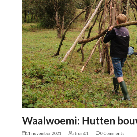
Waalwoemi: Hutten bouw
11 november 2021
struin01
0 Comments