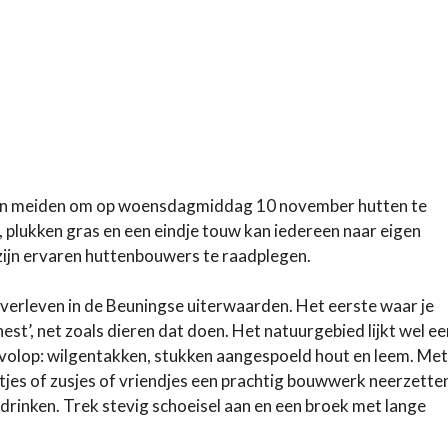
s en meiden om op woensdagmiddag 10 november hutten te
plukken gras en een eindje touw kan iedereen naar eigen
 zijn ervaren huttenbouwers te raadplegen.
 overleven in de Beuningse uiterwaarden. Het eerste waar je
est’, net zoals dieren dat doen. Het natuurgebied lijkt wel ee
al volop: wilgentakken, stukken aangespoeld hout en leem. Met
rtjes of zusjes of vriendjes een prachtig bouwwerk neerzette
 te drinken. Trek stevig schoeisel aan en een broek met lange