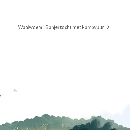
Waalwoemi: Banjertocht met kampvuur
next
post: