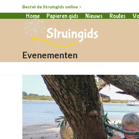
Bestel de Struingids online
>
Home
Papieren gids
Nieuws
Routes
Vo
Evenementen