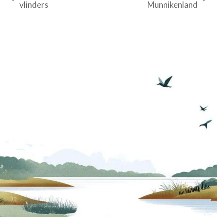
previous
next
vlinders
Munnikenland
post:
post: