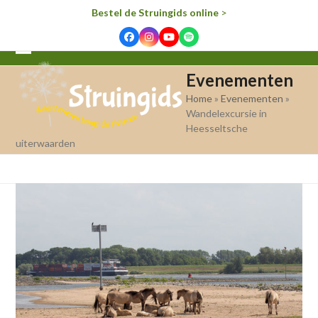
Bestel de Struingids online
>
Facebook
Instagram
YouTube
Spotify
Open
Close
Evenementen
mobile
mobile
Home
»
Evenementen
»
menu
menu
Wandelexcursie in
Heesseltsche
uiterwaarden