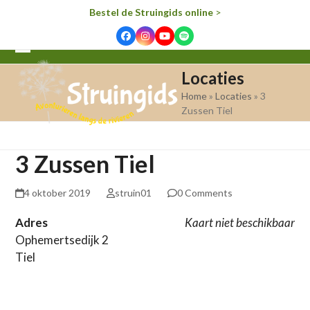
Bestel de Struingids online
>
Facebook
Instagram
YouTube
Spotify
Open
Close
Locaties
mobile
mobile
Home
»
Locaties
»
3
menu
menu
Zussen Tiel
3 Zussen Tiel
4 oktober 2019
struin01
0 Comments
Adres
Kaart niet beschikbaar
Ophemertsedijk 2
Tiel