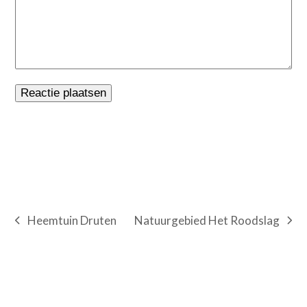
Natuurgebied Het Roodslag
Heemtuin Druten
next
previous
post:
post: