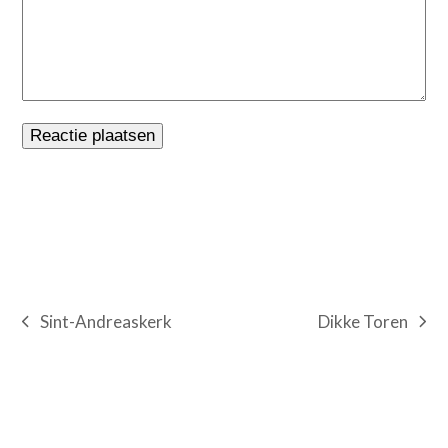
Dikke Toren
Sint-Andreaskerk
next
previous
post:
post: