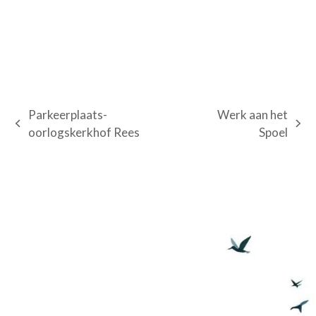
Parkeerplaats-
Werk aan het
previous
next
oorlogskerkhof Rees
Spoel
post:
post: