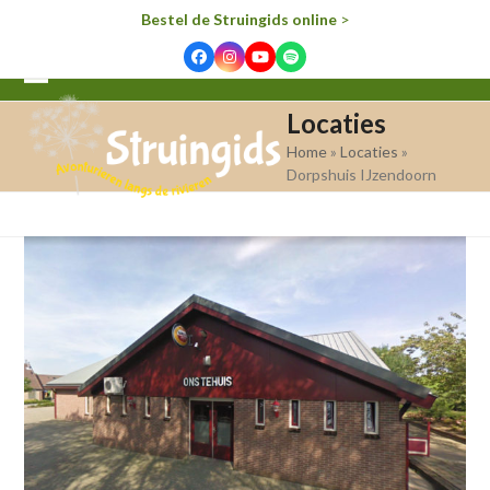
Bestel de Struingids online
>
Facebook
Instagram
YouTube
Spotify
Open
Close
Locaties
mobile
mobile
Home
»
Locaties
»
menu
menu
Dorpshuis IJzendoorn