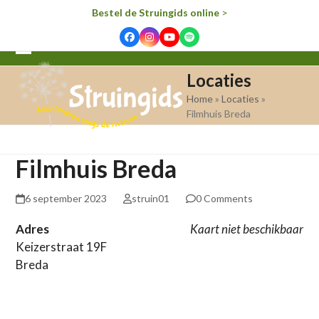
Bestel de Struingids online
>
Facebook
Instagram
YouTube
Spotify
Open
Close
Locaties
mobile
mobile
Home
»
Locaties
»
menu
menu
Filmhuis Breda
Filmhuis Breda
6 september 2023
struin01
0 Comments
Adres
Kaart niet beschikbaar
Keizerstraat 19F
Breda