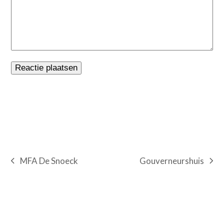
Gouverneurshuis
MFA De Snoeck
next
previous
post:
post: