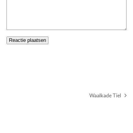
Waalkade Tiel
next
post: