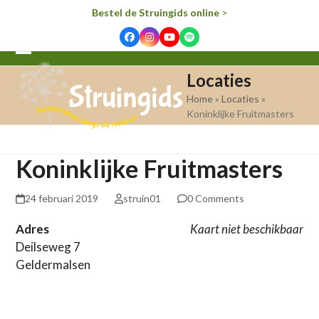
Bestel de Struingids online
>
Facebook
Instagram
YouTube
Spotify
Open
Close
Locaties
mobile
mobile
Home
»
Locaties
»
menu
menu
Koninklijke Fruitmasters
Koninklijke Fruitmasters
24 februari 2019
struin01
0 Comments
Adres
Kaart niet beschikbaar
Deilseweg 7
Geldermalsen