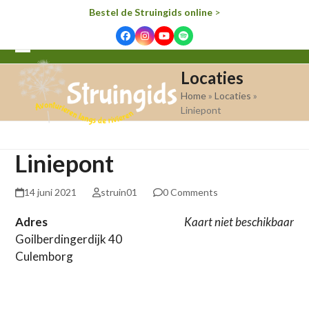
Bestel de Struingids online
>
Facebook
Instagram
YouTube
Spotify
Open
Close
Locaties
mobile
mobile
Home
»
Locaties
»
menu
menu
Liniepont
Liniepont
14 juni 2021
struin01
0 Comments
Adres
Kaart niet beschikbaar
Goilberdingerdijk 40
Culemborg