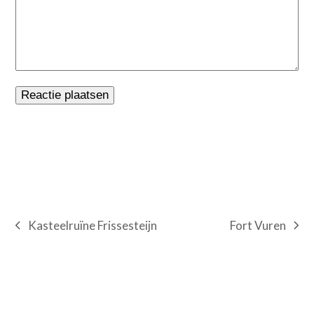
Fort Vuren
Kasteelruïne Frissesteijn
next
previous
post:
post: