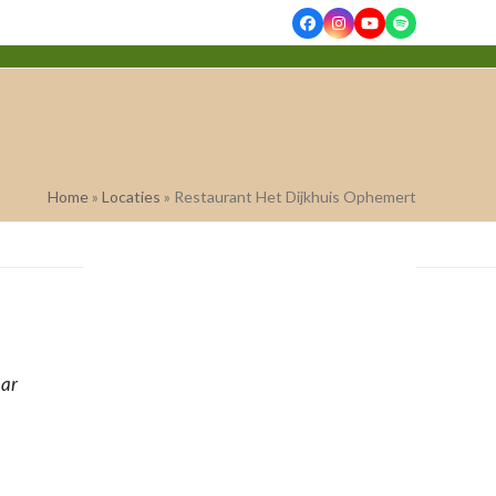
Facebook
Instagram
YouTube
Spotify
Home
»
Locaties
»
Restaurant Het Dijkhuis Ophemert
aar