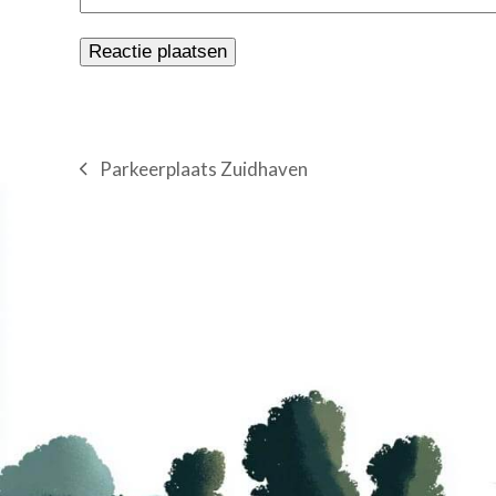
Parkeerplaats Zuidhaven
previous
post: