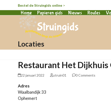
Bestel de Struingids online
>
Home
Papieren gids
Nieuws
Routes
Vo
Locaties
Restaurant Het Dijkhui
22 januari 2022
struin01
0 Comments
Adres
Waalbandijk 33
Ophemert