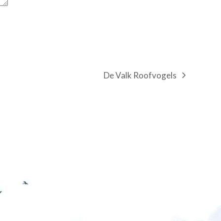
De Valk Roofvogels
next
post: