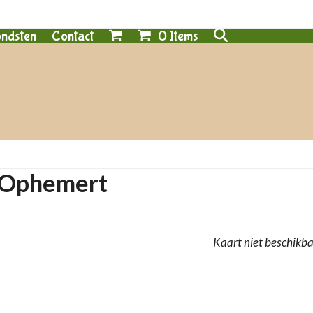
0 Items
ndsten
Contact
s Ophemert
Kaart niet beschikb