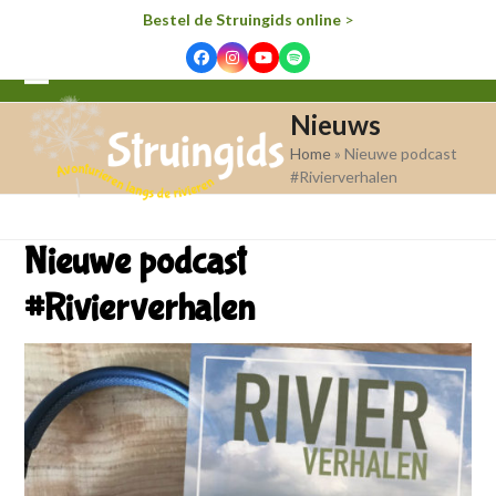
Bestel de Struingids online
>
Facebook
Instagram
YouTube
Spotify
Open
Close
Nieuws
mobile
mobile
Home
»
Nieuwe podcast
menu
menu
#Rivierverhalen
Nieuwe podcast
#Rivierverhalen