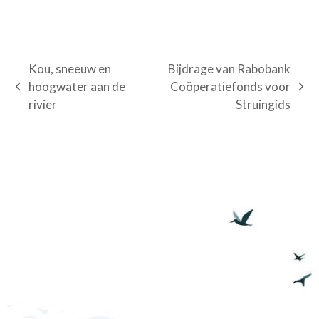
Kou, sneeuw en
Bijdrage van Rabobank
hoogwater aan de
Coöperatiefonds voor
previous
next
rivier
Struingids
post:
post: