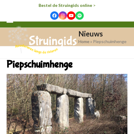
Bestel de Struingids online
>
Facebook
Instagram
YouTube
Spotify
Open
Close
Nieuws
mobile
mobile
Home
»
Piepschuimhenge
menu
menu
Piepschuimhenge