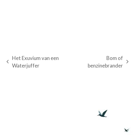
Het Exuvium van een
Bom of
previous
next
Waterjuffer
benzinebrander
post:
post: