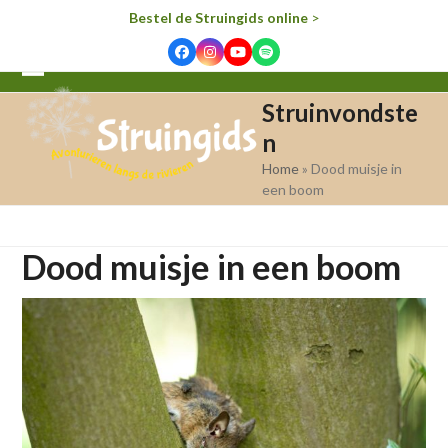
Bestel de Struingids online
>
Facebook
Instagram
YouTube
Spotify
Open
Close
Struinvondste
mobile
mobile
n
menu
menu
Home
»
Dood muisje in
een boom
Dood muisje in een boom