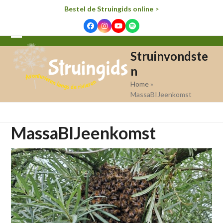
Bestel de Struingids online
>
Facebook
Instagram
YouTube
Spotify
Open
Close
Struinvondste
mobile
mobile
n
menu
menu
Home
»
MassaBIJeenkomst
MassaBIJeenkomst