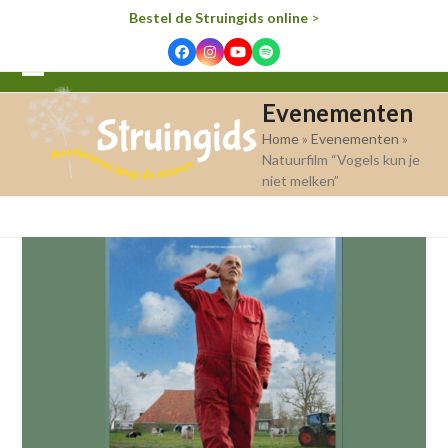
Bestel de Struingids online
>
Facebook
Instagram
YouTube
Spotify
Open
Close
Evenementen
mobile
mobile
Home
»
Evenementen
»
menu
menu
Natuurfilm “Vogels kun je
niet melken”