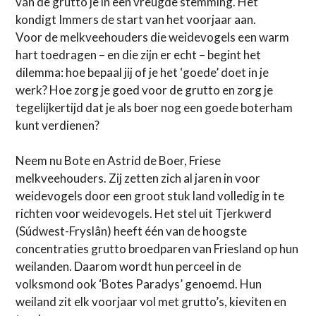
van de grutto je in een vreugde stemming. Het
kondigt Immers de start van het voorjaar aan.
Voor de melkveehouders die weidevogels een warm
hart toedragen – en die zijn er echt – begint het
dilemma: hoe bepaal jij of je het ‘goede’ doet in je
werk? Hoe zorg je goed voor de grutto en zorg je
tegelijkertijd dat je als boer nog een goede boterham
kunt verdienen?
Neem nu Bote en Astrid de Boer, Friese
melkveehouders. Zij zetten zich al jaren in voor
weidevogels door een groot stuk land volledig in te
richten voor weidevogels. Het stel uit Tjerkwerd
(Súdwest-Fryslân) heeft één van de hoogste
concentraties grutto broedparen van Friesland op hun
weilanden. Daarom wordt hun perceel in de
volksmond ook ‘Botes Paradys’ genoemd. Hun
weiland zit elk voorjaar vol met grutto’s, kieviten en