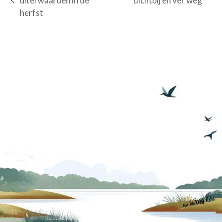
uiterwaarden in de
dichtbij en ver weg
previous
post:
herfst
post: