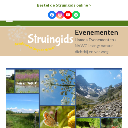
Bestel de Struingids online
>
Facebook
Instagram
YouTube
Spotify
Open
Close
Evenementen
mobile
mobile
Home
»
Evenementen
»
menu
menu
NVWC-lezing: natuur
dichtbij en ver weg