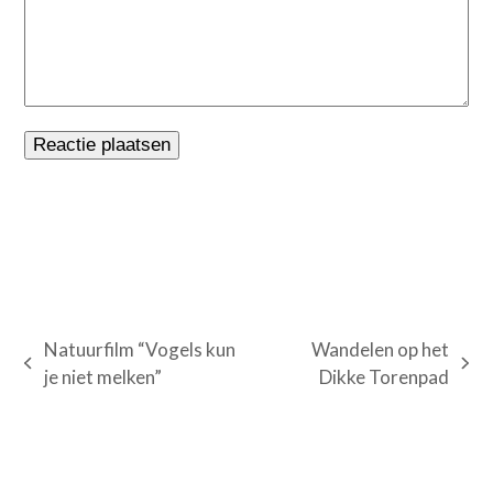
Natuurfilm “Vogels kun
Wandelen op het
previous
next
je niet melken”
Dikke Torenpad
post:
post: